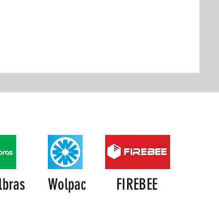
lbras
Wolpac
FIREBEE