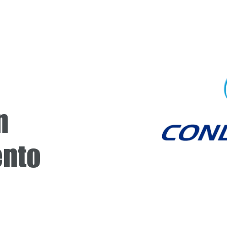
a en
ento