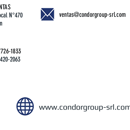
TAS
ventas@condorgroup-srl.com
Local N°470
n
7726-1833
5420-2063
www.condorgroup-srl.co